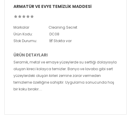
ARMATÜR VE EVYE TEMIZLIK MADDESI
Markalar
Cleaning Secret
Ürün Kodu:
DC08
Stok Durumu:
Stokta var
ÜRÜN DETAYLARI
Seramik, metal ve emaye yüzeylerde su sertliği dolayısıyla
oluşan kireci kolayca temizler. Banyo ve lavabo gibi sert
yüzeylerdeki oluşan kirleri zemine zarar vermeden
temizleme özelliğine sahiptir. Uygulama sonucunda hoş
bir koku bırakır....